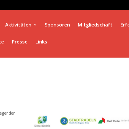
Aktivitäten
Sponsoren
Mitgliedschaft
Erf
te
Presse
Links
ragenden