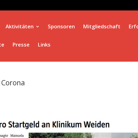
Aktivitäten
Sponsoren
Mitgliedschaft
Erf
te
Presse
Links
 Corona