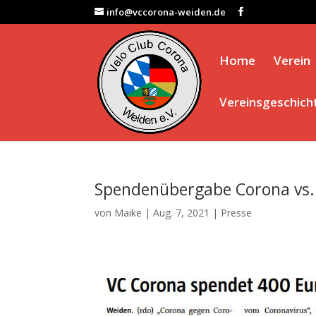
info@vccorona-weiden.de
Home
Verein
Vereinsgeschich
Spendenübergabe Corona vs.
von
Maike
|
Aug. 7, 2021
|
Presse