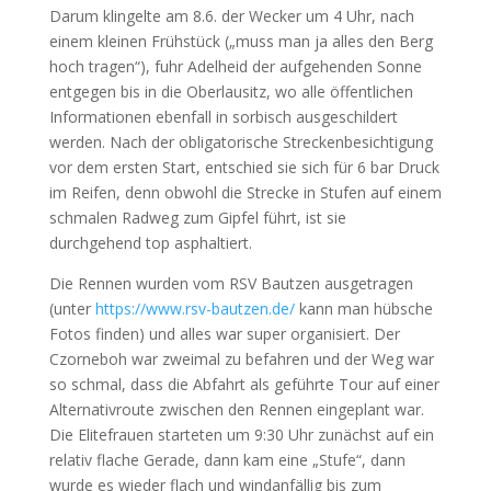
Darum klingelte am 8.6. der Wecker um 4 Uhr, nach
einem kleinen Frühstück („muss man ja alles den Berg
hoch tragen“), fuhr Adelheid der aufgehenden Sonne
entgegen bis in die Oberlausitz, wo alle öffentlichen
Informationen ebenfall in sorbisch ausgeschildert
werden. Nach der obligatorische Streckenbesichtigung
vor dem ersten Start, entschied sie sich für 6 bar Druck
im Reifen, denn obwohl die Strecke in Stufen auf einem
schmalen Radweg zum Gipfel führt, ist sie
durchgehend top asphaltiert.
Die Rennen wurden vom RSV Bautzen ausgetragen
(unter
https://www.rsv-bautzen.de/
kann man hübsche
Fotos finden) und alles war super organisiert. Der
Czorneboh war zweimal zu befahren und der Weg war
so schmal, dass die Abfahrt als geführte Tour auf einer
Alternativroute zwischen den Rennen eingeplant war.
Die Elitefrauen starteten um 9:30 Uhr zunächst auf ein
relativ flache Gerade, dann kam eine „Stufe“, dann
wurde es wieder flach und windanfällig bis zum