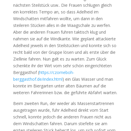
nächsten Steilstück usw.. Die Frauen schlugen gleich
ein korrektes Tempo an, so dass Adelheid im
Windschatten mitfahren wollte, um dann in den
steileren Stücken alles in die Waagschale zu werfen.
Aber die anderen Frauen fuhren taktisch klug und
nahmen sie auf die Windkante. Wie geplant attackierte
Adelheid jeweils in den Steilstücken und konnte sich so
recht bald von der Gruppe lösen und als erste über die
Ziellinie fahren. Nun galt es zu warten. Zum Glück
schenkte ihr der Wirt vom sehr schön eingerichteten
Berggasthof (
https://czorneboh-
berggasthof.de/index.html
) ein Glas Wasser und man
konnte im Biergarten unter alten Bäumen auf die
weiteren Fahrerinnen bzw. die geführte Abfahrt warten.
Beim zweiten Run, der wieder als Massenstartrennen
ausgetragen wurde, fuhr Adelheid direkt vom Start
schnell, konnte jedoch die anderen Frauen nicht aus
dem Windschatten fahren. Darum stiefelte sie am
ersten steileren Stück beherzt los, um sich sofort vom